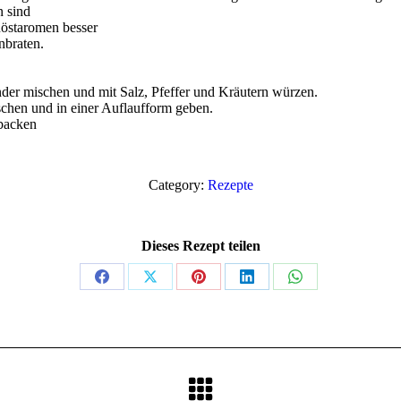
n sind
östaromen besser
nbraten.
nder mischen und mit Salz, Pfeffer und Kräutern würzen.
chen und in einer Auflaufform geben.
backen
Category:
Rezepte
Dieses Rezept teilen
Share
Share
Share
Share
Share
on
on
on
on
on
Facebook
X
Pinterest
LinkedIn
WhatsApp
Nächster