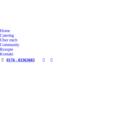
Home
Catering
Über mich
Community
Rezepte
Kontakt
0176 - 83363683
Facebook
Instagram
page
page
opens
opens
in
in
new
new
window
window