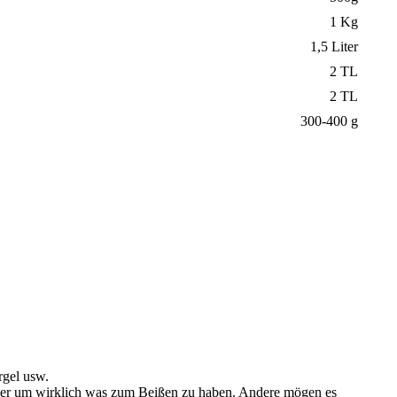
1 Kg
1,5 Liter
2 TL
2 TL
300-400 g
rgel usw.
ober um wirklich was zum Beißen zu haben. Andere mögen es