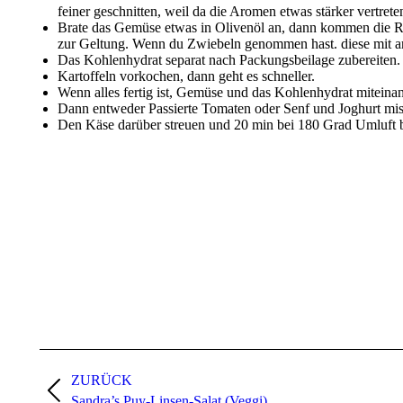
feiner geschnitten, weil da die Aromen etwas stärker vertrete
Brate das Gemüse etwas in Olivenöl an, dann kommen die R
zur Geltung. Wenn du Zwiebeln genommen hast. diese mit a
Das Kohlenhydrat separat nach Packungsbeilage zubereiten.
Kartoffeln vorkochen, dann geht es schneller.
Wenn alles fertig ist, Gemüse und das Kohlenhydrat miteina
Dann entweder Passierte Tomaten oder Senf und Joghurt mis
Den Käse darüber streuen und 20 min bei 180 Grad Umluft 
Kommentarnavigation
ZURÜCK
Vorheriger
Sandra’s Puy-Linsen-Salat (Veggi)