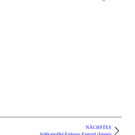
NÄCHSTES
Süßkartoffel-Erdnuss-Eintopf (Veggi)