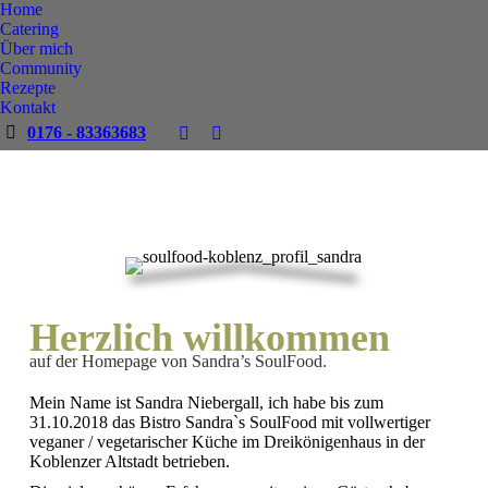
Home
Catering
Über mich
Community
Rezepte
Kontakt
0176 - 83363683
Facebook
Instagram
page
page
opens
opens
in
in
new
new
window
window
Herzlich willkommen
auf der Homepage von Sandra’s SoulFood.
Mein Name ist Sandra Niebergall, ich habe bis zum
31.10.2018 das Bistro Sandra`s SoulFood mit vollwertiger
veganer / vegetarischer Küche im Dreikönigenhaus in der
Koblenzer Altstadt betrieben.