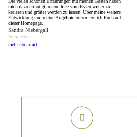
Die vielen schönen Erfahrungen mit meinen Gästen haben
mich dazu ermutigt, meine Idee vom Essen weiter zu
kreieren und größer werden zu lassen. Über meine weitere
Entwicklung und meine Angebote informiere ich Euch auf
dieser Homepage.
Sandra Niebergall
Inhaberin
mehr über mich
Catering für alle Anläss
Mein Catering-Angebot umfasst Buffets mit kalten und
warmen Köstlichkeiten, herzhaften und süßen Snacks,
diverse Aufstriche, ausgefallene Rohkostvariationen, frisch
gebackene Kuchen, Brote und Brötchen, selbstgemachte
Limonaden und vieles mehr…