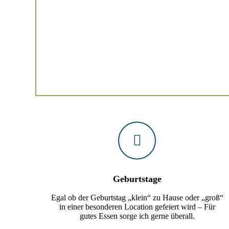
Hochzeiten
Gerne beteilige ich mich mit meinem
außergewöhnlichen und kreativen kulinarischen
Angebot daran, dass dies der schönste Tag in Eurem
Leben wird.
Geburtstage
Egal ob der Geburtstag „klein“ zu Hause oder „groß“
in einer besonderen Location gefeiert wird – Für
gutes Essen sorge ich gerne überall.