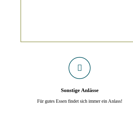
Bewusstsein für Körper und Wahrnehmung – Selten
erfahre ich von Mitmenschen mehr Wertschätzung
für mein Essen.
Sonstige Anlässe
Für gutes Essen findet sich immer ein Anlass!
Sie möchten mehr über mein Angebot erfahren oder direk